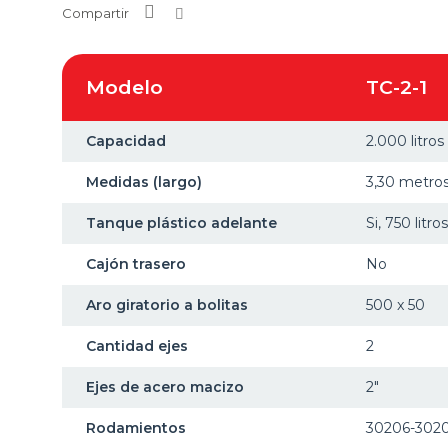
Compartir
Modelo
TC-2-1
Capacidad
2.000 litros
Medidas (largo)
3,30 metro
Tanque plástico adelante
Si, 750 litros
Cajón trasero
No
Aro giratorio a bolitas
500 x 50
Cantidad ejes
2
Ejes de acero macizo
2"
Rodamientos
30206-302