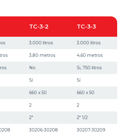
TC-3-2
TC-3-3
ros
3.000 litros
3.000 litros
tros
3,80 metros
4,60 metros
tros
No
Si, 750 litros
Sí
Sí
660 x 50
660 x 50
2
2
2"
2" 1/2
0208
30206-30208
30207-30209