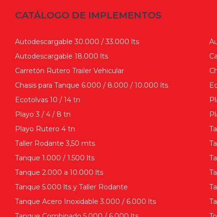
CATÁLOGO DE IMPLEMENTOS
Autodescargable 30.000 / 33.000 lts
Au
Autodescargable 18.000 lts
Ca
Carretón Rutero Trailer Vehicular
Ch
Chasis para Tanque 6.000 / 8.000 / 10.000 lts
Ec
Ecotolvas 10 / 14 tn
Pl
Playo 3 / 4 / 8 tn
Pl
Playo Rutero 4 tn
Ta
Taller Rodante 3,50 mts
Ta
Tanque 1.000 / 1.500 lts
Ta
Tanque 2.000 a 10.000 lts
Ta
Tanque 5.000 lts y Taller Rodante
Ta
Tanque Acero Inoxidable 3.000 / 6.000 lts
Ta
Tanque Combinado 5.000 / 6.000 lts
To