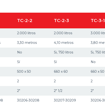
TC-2-2
TC-2-3
TC-3-1
2.000 litros
2.000 litros
3.000 lit
s
3,30 metros
4,10 metros
3,80 me
No
Si, 750 litros
Si, 750 li
Sí
Sí
No
500 x 50
660 x 60
660 x 50
2
2
2
2"
2" 1/2
2"
08
30206-30208
30207-30209
30206-3