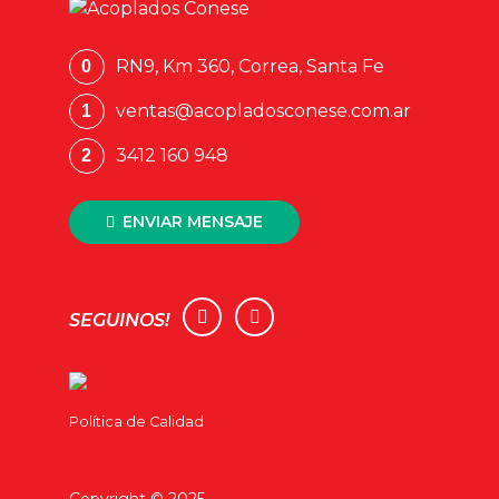
RN9, Km 360, Correa, Santa Fe
0
ventas@acopladosconese.com.ar
1
3412 160 948
2
ENVIAR MENSAJE
SEGUINOS!
Política de Calidad