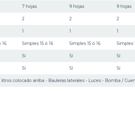
7 hojas
9 hojas
9 hojas
2
2
2
1
1
1
ó 16
Simples 15 ó 16
Simples 15 ó 16
Simples 
Sí
Sí
Sí
Sí
Sí
Sí
itros colocado arriba - Bauleras laterales - Luces - Bomba / Cuent