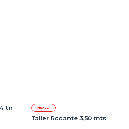
14 tn
NUEVO
Taller Rodante 3,50 mts
Pl