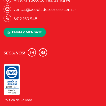
RN9, Km 360, Correa, Santa Fe
1
ventas@acopladosconese.com.ar
2
3412 160 948
ENVIAR MENSAJE
SEGUINOS!
Política de Calidad